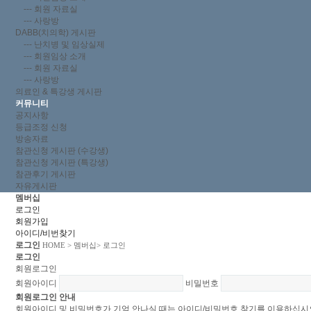
--- 회원 자료실
--- 사랑방
DABB(치의학) 게시판
--- 난치병 및 임상실제
--- 회원임상 소개
--- 회원 자료실
--- 사랑방
의료인 & 특강생 게시판
커뮤니티
공지사항
등급조정 신청
방송자료
참관신청 게시판 (수강생)
참관신청 게시판 (특강생)
참관후기 게시판
자유게시판
멤버십
로그인
회원가입
아이디/비번찾기
로그인
HOME
> 멤버십> 로그인
로그인
회원로그인
회원아이디
비밀번호
회원로그인 안내
회원아이디 및 비밀번호가 기억 안나실 때는 아이디/비밀번호 찾기를 이용하십시