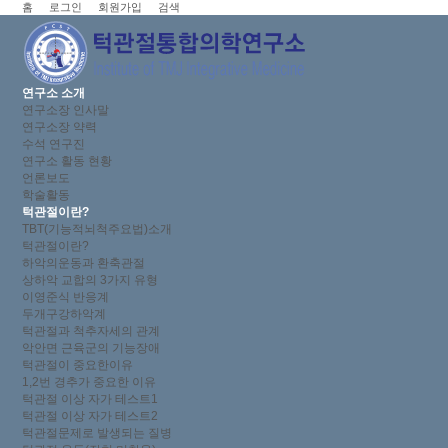
홈
로그인
회원가입
검색
연구소 소개
연구소장 인사말
연구소장 약력
수석 연구진
연구소 활동 현황
언론보도
학술활동
턱관절이란?
TBT(기능적뇌척주요법)소개
턱관절이란?
하악의운동과 환축관절
상하악 교합의 3가지 유형
이영준식 반응계
두개구강하악계
턱관절과 척추자세의 관계
악안면 근육군의 기능장애
턱관절이 중요한이유
1,2번 경추가 중요한 이유
턱관절 이상 자가 테스트1
턱관절 이상 자가 테스트2
턱관절문제로 발생되는 질병